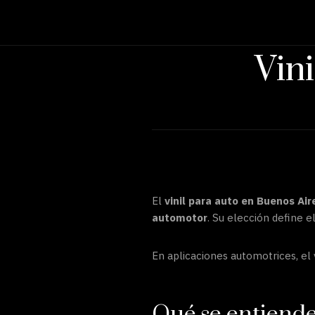
Vin
El
vinil para auto en Buenos Air
automotor
. Su elección define e
En aplicaciones automotrices, el 
Qué se entiende