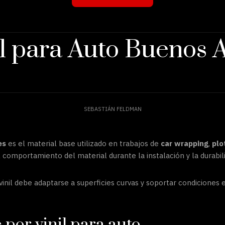
il para Auto Buenos A
SEBASTIÁN FELDMAN
es
es el material base utilizado en trabajos de
car wrapping
,
plo
l comportamiento del material durante la instalación y la durabili
vinil debe adaptarse a superficies curvas y soportar condiciones 
 por vinil para auto