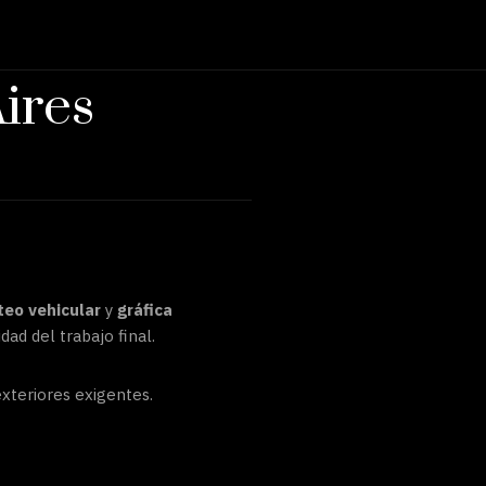
ires
teo vehicular
y
gráfica
dad del trabajo final.
exteriores exigentes.