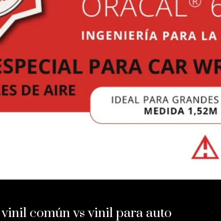
vinil común vs vinil para auto