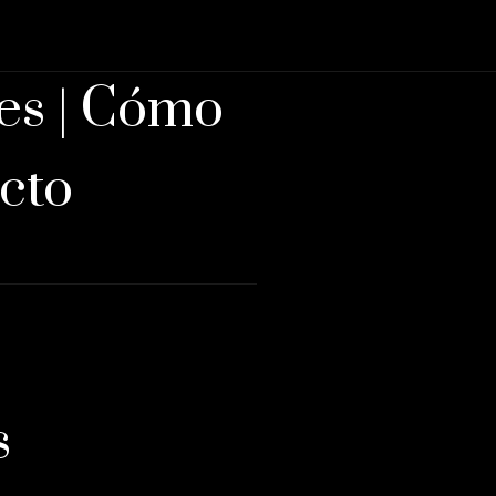
es | Cómo
ecto
s