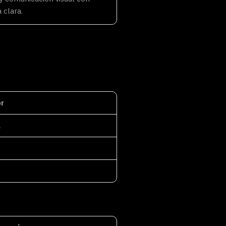
 clara.
r
a