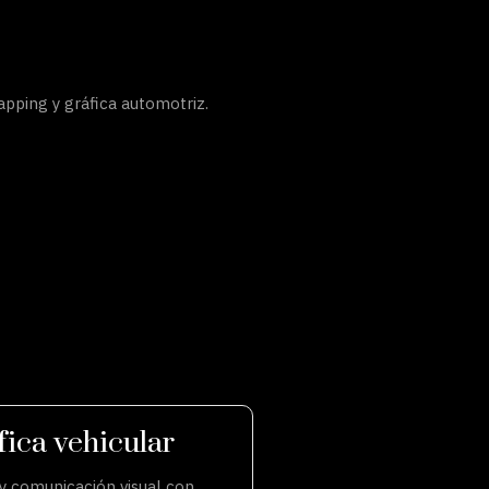
apping y gráfica automotriz.
fica vehicular
y comunicación visual con