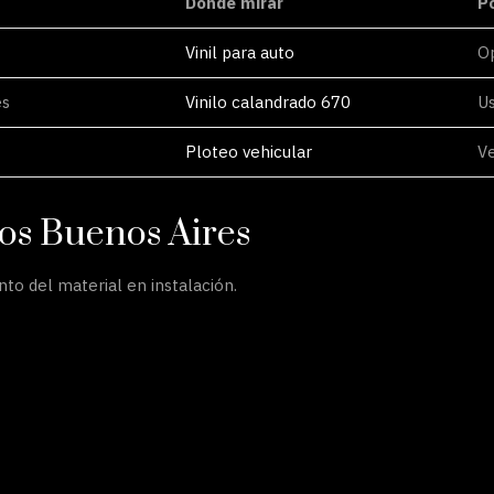
Dónde mirar
P
Vinil para auto
O
es
Vinilo calandrado 670
Us
Ploteo vehicular
Ve
tos Buenos Aires
o del material en instalación.