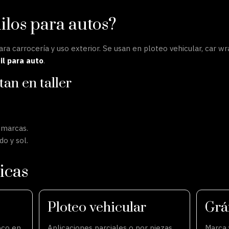
ilos para autos?
ara carrocería y uso exterior. Se usan en ploteo vehicular, car wr
nil para auto
.
an en taller
 marcas.
do y sol.
icas
Ploteo vehicular
Grá
oco en
Aplicaciones parciales o por piezas
Marca 