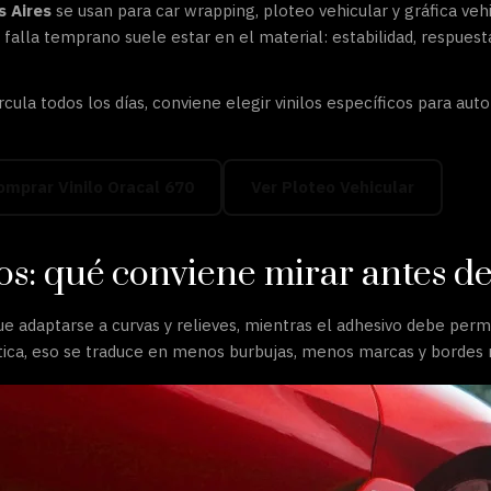
s Aires
se usan para car wrapping, ploteo vehicular y gráfica vehi
e falla temprano suele estar en el material: estabilidad, respue
ircula todos los días, conviene elegir vinilos específicos para au
omprar Vinilo Oracal 670
Ver Ploteo Vehicular
tos: qué conviene mirar antes 
ue adaptarse a curvas y relieves, mientras el adhesivo debe permi
áctica, eso se traduce en menos burbujas, menos marcas y bordes 