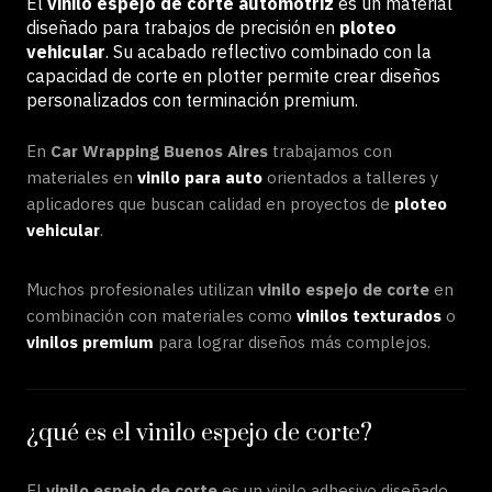
El
vinilo espejo de corte automotriz
es un material
diseñado para trabajos de precisión en
ploteo
vehicular
. Su acabado reflectivo combinado con la
capacidad de corte en plotter permite crear diseños
personalizados con terminación premium.
En
Car Wrapping Buenos Aires
trabajamos con
materiales en
vinilo para auto
orientados a talleres y
aplicadores que buscan calidad en proyectos de
ploteo
vehicular
.
Muchos profesionales utilizan
vinilo espejo de corte
en
combinación con materiales como
vinilos texturados
o
vinilos premium
para lograr diseños más complejos.
¿qué es el vinilo espejo de corte?
El
vinilo espejo de corte
es un vinilo adhesivo diseñado